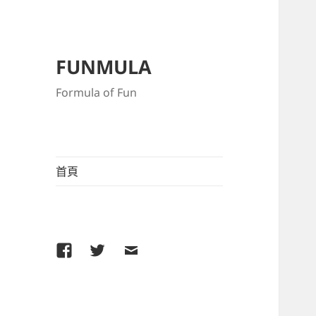
FUNMULA
Formula of Fun
首頁
Facebook
Twitter
電
子
郵