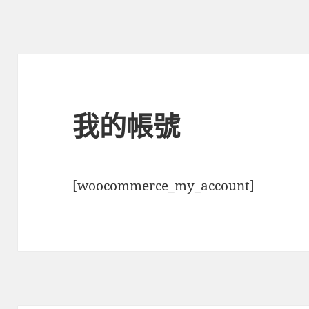
我的帳號
[woocommerce_my_account]