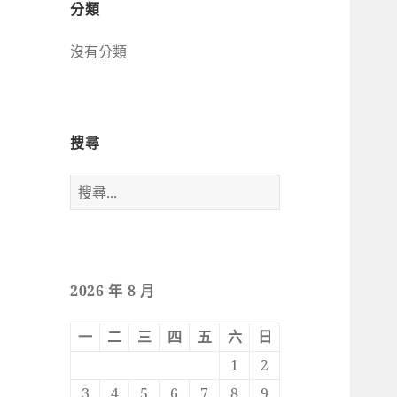
件
分類
沒有分類
搜尋
搜
尋
關
鍵
字:
2026 年 8 月
一
二
三
四
五
六
日
1
2
3
4
5
6
7
8
9